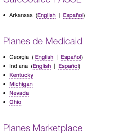
Arkansas (
|
)
English
Español
Planes de Medicaid
Georgia (
|
)
English
Español
Indiana (
|
)
English
Español
Kentucky
Michigan
Nevada
Ohio
Planes Marketplace