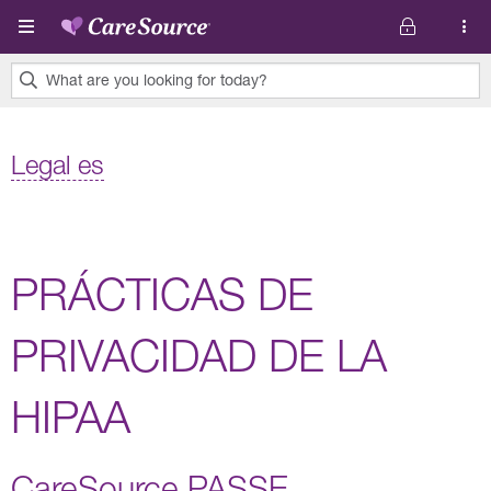
Pasar al contenido principal
What are you looking for today?
0
results
Legal es
found.
PRÁCTICAS DE
PRIVACIDAD DE LA
HIPAA
CareSource PASSE