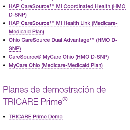
HAP CareSource™ MI Coordinated Health (HMO
D-SNP)
HAP CareSource™ MI Health Link (Medicare-
Medicaid Plan)
Ohio CareSource Dual Advantage™ (HMO D-
SNP)
CareSource® MyCare Ohio (HMO D-SNP)
MyCare Ohio (Medicare-Medicaid Plan)
Planes de demostración de
®
TRICARE Prime
TRICARE Prime Demo