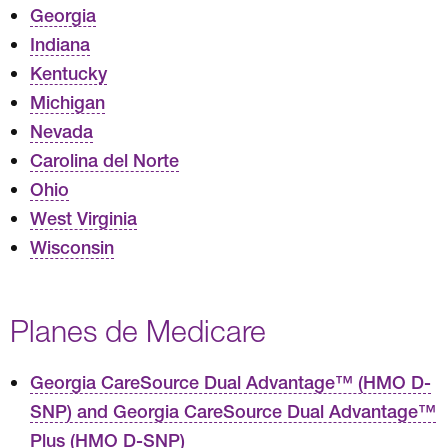
Georgia
Indiana
Kentucky
Michigan
Nevada
Carolina del Norte
Ohio
West Virginia
Wisconsin
Planes de Medicare
Georgia CareSource Dual Advantage™ (HMO D-
SNP) and Georgia CareSource Dual Advantage™
Plus (HMO D-SNP)