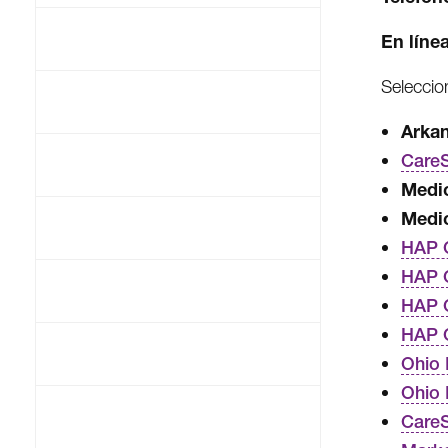
En líne
Seleccio
Arka
CareS
Medic
Medic
HAP 
HAP C
HAP C
HAP 
Ohio 
Ohio
Care