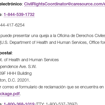
electrónico
:
CivilRightsCoordinator@caresource.com/
o
:
1-844-539-1732
844-417-6254
puede presentar una queja a la Oficina de Derechos Civil
(U.S. Department of Health and Human Services, Office for 
postal
:
t. of Health and Human Services
ependence Ave. S.W.
9F HHH Building
ton, D.C. 20201.
r correo el formulario de reclamación que se encuentra en
ckage.pdf
.
o
:
1-800-368-1019
(TTY: 1-800-537-7697)