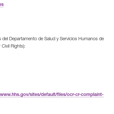
es
es del Departamento de Salud y Servicios Humanos de
Civil Rights):
www.hhs.gov/sites/default/files/ocr-cr-complaint-