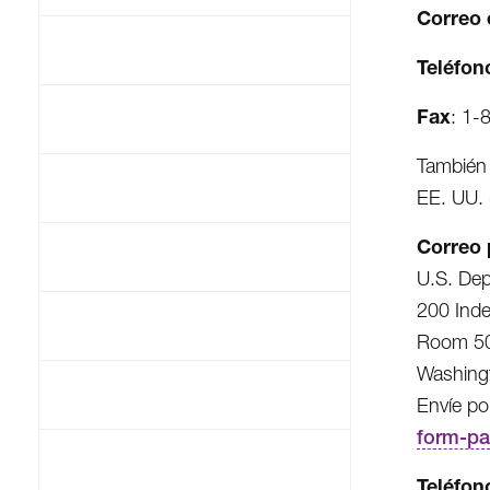
Correo 
Teléfon
Fax
: 1-
También 
EE. UU. 
Correo 
U.S. Dep
200 Ind
Room 50
Washing
Envíe po
form-pa
Teléfon