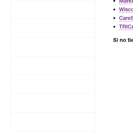
Marke
Wisco
Care
TRIC
Si no ti