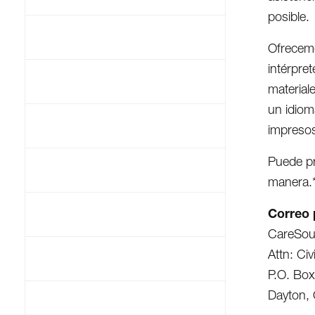
posible.
Ofrecemo
intérpre
material
un idiom
impresos
Puede pr
manera.
Correo 
CareSou
Attn: Civ
P.O. Bo
Dayton,