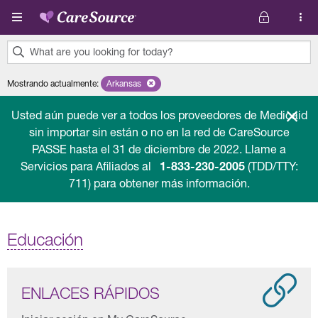
Pasar al contenido principal
What are you looking for today?
0
Mostrando actualmente
:
Arkansas
Remove selected state 'Arkansas'
results
found.
Usted aún puede ver a todos los proveedores de Medicaid
sin importar sin están o no en la red de CareSource
PASSE hasta el 31 de diciembre de 2022. Llame a
Servicios para Afiliados al
1-833-230-2005
(TDD/TTY:
711) para obtener más información.
Educación
ENLACES RÁPIDOS