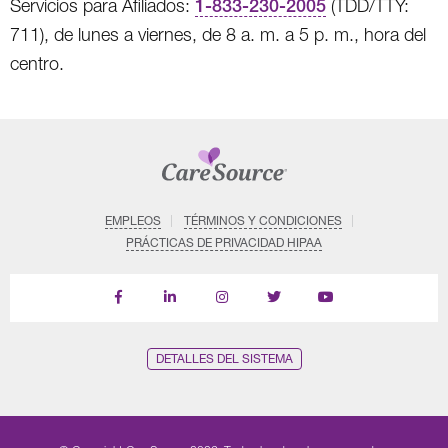
Servicios para Afiliados:
1-833-230-2005
(TDD/TTY:
711), de lunes a viernes, de 8 a. m. a 5 p. m., hora del
centro.
EMPLEOS
TÉRMINOS Y CONDICIONES
PRÁCTICAS DE PRIVACIDAD HIPAA
Find
Follow
Follow
Follow
Subscribe
us
us
us
us
on
on
on
on
on
YouTube
Facebook
LinkedIn
Instagram
Twitter
DETALLES DEL SISTEMA