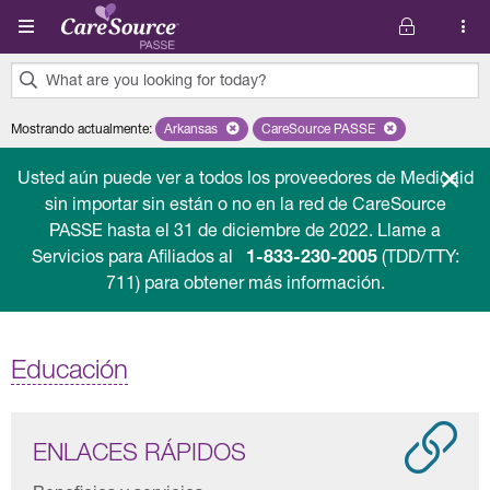
Pasar al contenido principal
What are you looking for today?
0
Mostrando actualmente
:
Arkansas
Remove selected state 'Arkansas'
CareSource PASSE
Remove selected plan 'Car
results
found.
Usted aún puede ver a todos los proveedores de Medicaid
sin importar sin están o no en la red de CareSource
PASSE hasta el 31 de diciembre de 2022. Llame a
Servicios para Afiliados al
1-833-230-2005
(TDD/TTY:
711) para obtener más información.
Educación
ENLACES RÁPIDOS