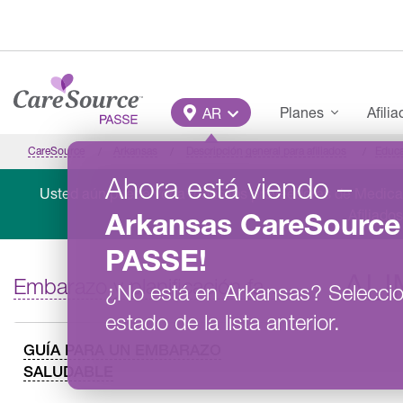
Pasar al contenido principal
Main Menu
Planes
Afili
AR
CareSource
Arkansas
Descripción general para afiliados
Educ
Ahora está viendo
–
Usted aún puede ver a todos los proveedores de Medicai
Afiliado
Arkansas
CareSource
PASSE
!
AL
Embarazo y planificación familiar
¿No está en
Arkansas
?
Selecci
estado de la lista anterior.
GUÍA PARA UN EMBARAZO
SALUDABLE