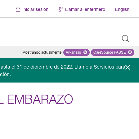
Iniciar sesión
Llamar al enfermero
English
Mostrando actualmente
:
Arkansas
Remove selected state 'Arkansas'
CareSource PASSE
Remove selected
asta el 31 de diciembre de 2022. Llame a Servicios para
ción.
EL EMBARAZO