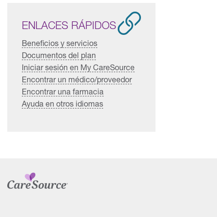
ENLACES RÁPIDOS
Beneficios y servicios
Documentos del plan
Iniciar sesión en My CareSource
Encontrar un médico/proveedor
Encontrar una farmacia
Ayuda en otros idiomas