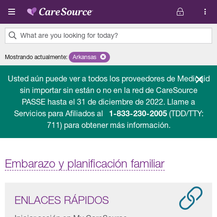
Pasar al contenido principal
What are you looking for today?
0
Mostrando actualmente
:
Arkansas
Remove selected state 'Arkansas'
results
found.
Usted aún puede ver a todos los proveedores de Medicaid
sin importar sin están o no en la red de CareSource
PASSE hasta el 31 de diciembre de 2022. Llame a
Servicios para Afiliados al
1-833-230-2005
(TDD/TTY:
711) para obtener más información.
Embarazo y planificación familiar
ENLACES RÁPIDOS