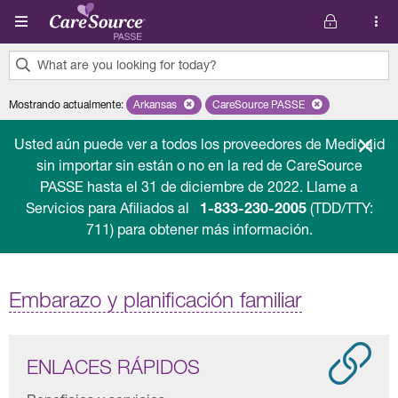
Pasar al contenido principal
What are you looking for today?
0
Mostrando actualmente
:
Arkansas
Remove selected state 'Arkansas'
CareSource PASSE
Remove selected plan 'Car
results
found.
Usted aún puede ver a todos los proveedores de Medicaid
sin importar sin están o no en la red de CareSource
PASSE hasta el 31 de diciembre de 2022. Llame a
Servicios para Afiliados al
1-833-230-2005
(TDD/TTY:
711) para obtener más información.
Embarazo y planificación familiar
ENLACES RÁPIDOS