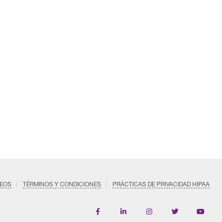
EOS
TÉRMINOS Y CONDICIONES
PRÁCTICAS DE PRIVACIDAD HIPAA
Find
Follow
Follow
Follow
Subscri
us
us
us
us
on