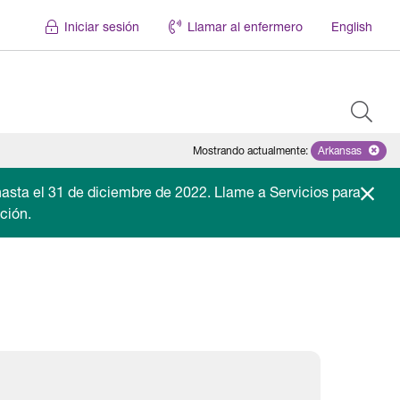
Iniciar sesión
Llamar al enfermero
English
Mostrando actualmente
:
Arkansas
Remove sele
asta el 31 de diciembre de 2022. Llame a Servicios para
ción.