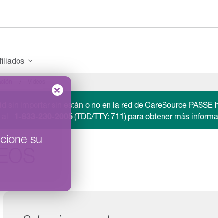
filiados
ación
Videos
d sin importar sin están o no en la red de CareSource PASSE h
s al
1-833-230-2005
(TDD/TTY: 711) para obtener más informa
cione su
DEOS