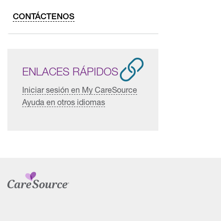
CONTÁCTENOS
ENLACES RÁPIDOS
Iniciar sesión en My CareSource
Ayuda en otros idiomas