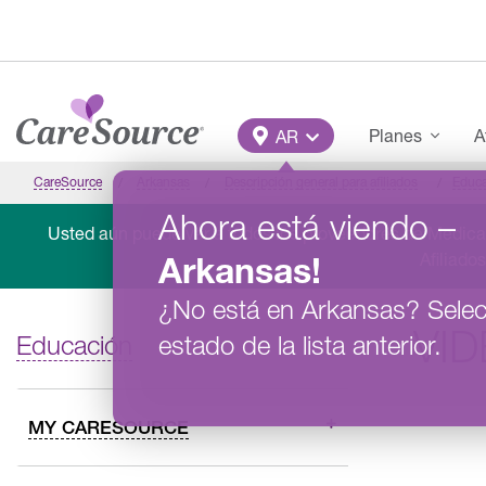
Pasar al contenido principal
Main Menu
Planes
A
AR
CareSource
Arkansas
Descripción general para afiliados
Educ
Ahora está viendo
–
Usted aún puede ver a todos los proveedores de Medicai
Afiliado
Arkansas
!
¿No está en
Arkansas
?
Selec
VI
estado de la lista anterior.
Educación
MY CARESOURCE