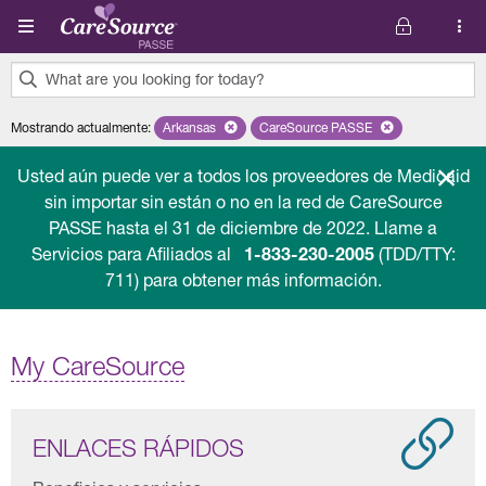
Pasar al contenido principal
What are you looking for today?
0
Mostrando actualmente
:
Arkansas
Remove selected state 'Arkansas'
CareSource PASSE
Remove selected plan 'Car
results
found.
Usted aún puede ver a todos los proveedores de Medicaid
sin importar sin están o no en la red de CareSource
PASSE hasta el 31 de diciembre de 2022. Llame a
Servicios para Afiliados al
1-833-230-2005
(TDD/TTY:
711) para obtener más información.
My CareSource
ENLACES RÁPIDOS