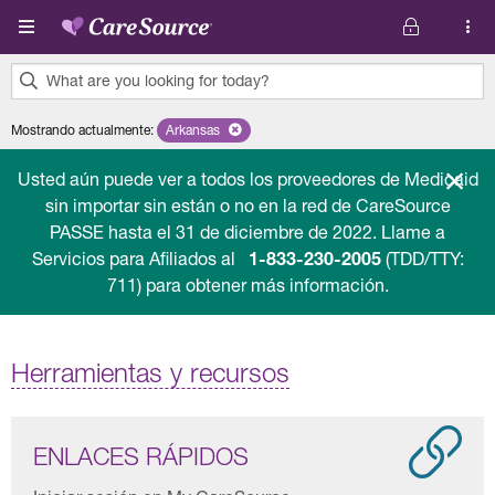
Pasar al contenido principal
What are you looking for today?
0
Mostrando actualmente
:
Arkansas
Remove selected state 'Arkansas'
results
found.
Usted aún puede ver a todos los proveedores de Medicaid
sin importar sin están o no en la red de CareSource
PASSE hasta el 31 de diciembre de 2022. Llame a
Servicios para Afiliados al
1-833-230-2005
(TDD/TTY:
711) para obtener más información.
Herramientas y recursos
ENLACES RÁPIDOS