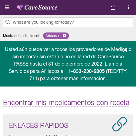
Pasar al contenido principal
What are you looking for today?
0
Mostrando actualmente
:
Arkansas
Remove selected state 'Arkansas'
results
found.
Usted aún puede ver a todos los proveedores de Medicaid
sin importar sin están o no en la red de CareSource
PASSE hasta el 31 de diciembre de 2022. Llame a
Servicios para Afiliados al
1-833-230-2005
(TDD/TTY:
711) para obtener más información.
Encontrar mis medicamentos con receta
ENLACES RÁPIDOS