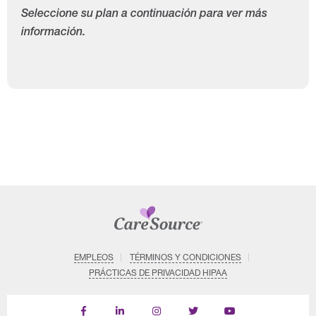
Seleccione su plan a continuación para ver más
información.
EMPLEOS
TÉRMINOS Y CONDICIONES
PRÁCTICAS DE PRIVACIDAD HIPAA
Find
Follow
Follow
Follow
Subscribe