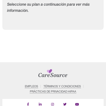
Seleccione su plan a continuación para ver más
información.
EMPLEOS
TÉRMINOS Y CONDICIONES
PRÁCTICAS DE PRIVACIDAD HIPAA
Find
Follow
Follow
Follow
Subscribe