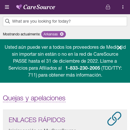
Pasar al contenido principal
What are you looking for today?
0
Mostrando actualmente
:
Arkansas
Remove selected state 'Arkansas'
results
found.
Usted aún puede ver a todos los proveedores de Medicaid
sin importar sin están o no en la red de CareSource
PASSE hasta el 31 de diciembre de 2022. Llame a
Servicios para Afiliados al
1-833-230-2005
(TDD/TTY:
711) para obtener más información.
Quejas y apelaciones
ENLACES RÁPIDOS