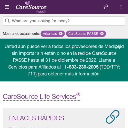
Pasar al contenido principal
What are you looking for today?
0
Mostrando actualmente
:
Arkansas
Remove selected state 'Arkansas'
CareSource PASSE
Remove selected plan 'Car
results
found.
Usted aún puede ver a todos los proveedores de Medicaid
sin importar sin están o no en la red de CareSource
PASSE hasta el 31 de diciembre de 2022. Llame a
Servicios para Afiliados al
1-833-230-2005
(TDD/TTY:
711) para obtener más información.
®
CareSource Life Services
ENLACES RÁPIDOS