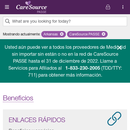
Pasar al contenido principal
What are you looking for today?
0
Mostrando actualmente
:
Arkansas
Remove selected state 'Arkansas'
CareSource PASSE
Remove selected plan 'Car
results
found.
Usted aún puede ver a todos los proveedores de Medicaid
sin importar sin están o no en la red de CareSource
PASSE hasta el 31 de diciembre de 2022. Llame a
Servicios para Afiliados al
1-833-230-2005
(TDD/TTY:
711) para obtener más información.
Beneficios
ENLACES RÁPIDOS