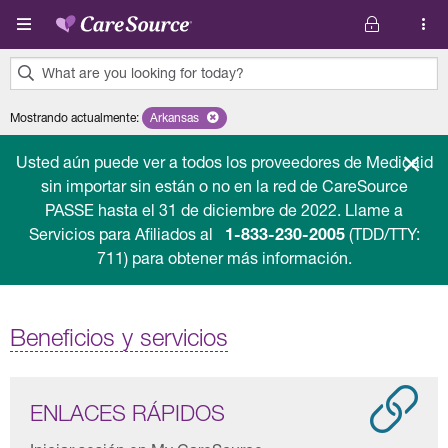
Pasar al contenido principal
What are you looking for today?
0
Mostrando actualmente
:
Arkansas
Remove selected state 'Arkansas'
results
found.
Usted aún puede ver a todos los proveedores de Medicaid
sin importar sin están o no en la red de CareSource
PASSE hasta el 31 de diciembre de 2022. Llame a
Servicios para Afiliados al
1-833-230-2005
(TDD/TTY:
711) para obtener más información.
Beneficios y servicios
ENLACES RÁPIDOS