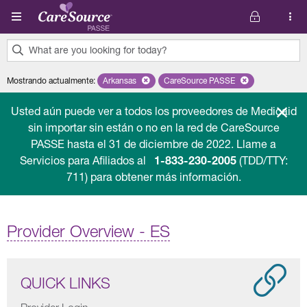
Pasar al contenido principal
What are you looking for today?
0
Mostrando actualmente
:
Arkansas
Remove selected state 'Arkansas'
CareSource PASSE
Remove selected plan 'Car
results
found.
Usted aún puede ver a todos los proveedores de Medicaid
sin importar sin están o no en la red de CareSource
PASSE hasta el 31 de diciembre de 2022. Llame a
Servicios para Afiliados al
1-833-230-2005
(TDD/TTY:
711) para obtener más información.
Provider Overview - ES
QUICK LINKS