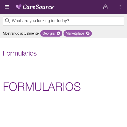
Pasar al contenido principal
What are you looking for today?
0
Mostrando actualmente
:
Georgia
Remove selected state 'Georgia'
Marketplace
Remove selected plan 'Marketplac
results
found.
Formularios
FORMULARIOS