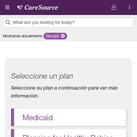
Pasar al contenido principal
What are you looking for today?
0
Mostrando actualmente
:
Georgia
Remove selected state 'Georgia'
results
found.
Seleccione un plan
Seleccione su plan a continuación para ver más
información.
Medicaid