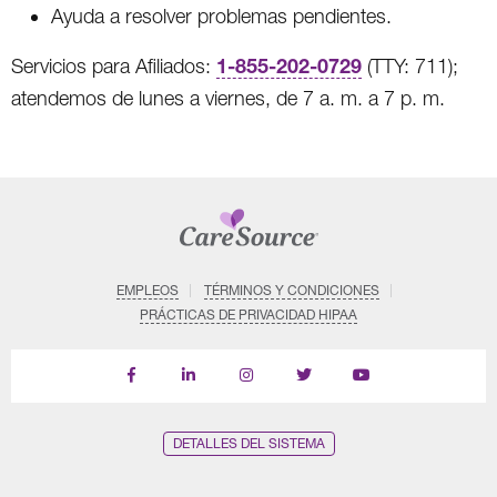
Ayuda a resolver problemas pendientes.
1-855-202-0729
Servicios para Afiliados:
(TTY: 711);
atendemos de lunes a viernes, de 7 a. m. a 7 p. m.
EMPLEOS
TÉRMINOS Y CONDICIONES
PRÁCTICAS DE PRIVACIDAD HIPAA
Find
Follow
Follow
Follow
Subscribe
us
us
us
us
on
on
on
on
on
YouTube
Facebook
LinkedIn
Instagram
Twitter
DETALLES DEL SISTEMA