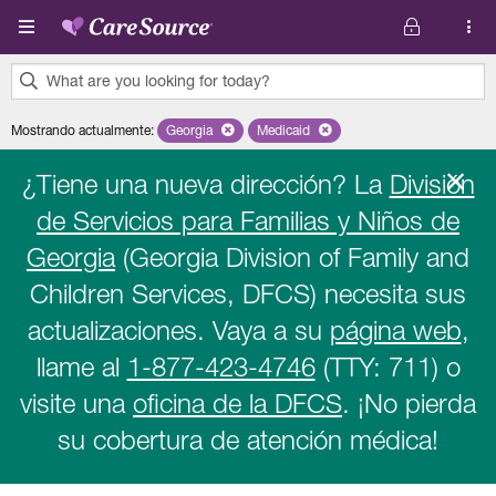
Pasar al contenido principal
What are you looking for today?
0
Mostrando actualmente
:
Georgia
Remove selected state 'Georgia'
Medicaid
Remove selected plan 'Medicaid'
results
found.
¿Tiene una nueva dirección? La
División
de Servicios para Familias y Niños de
Georgia
(Georgia Division of Family and
Children Services, DFCS) necesita sus
actualizaciones. Vaya a su
página web
,
llame al
1-877-423-4746
(TTY: 711) o
visite una
oficina de la DFCS
. ¡No pierda
su cobertura de atención médica!