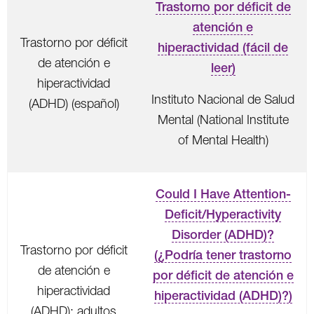
Trastorno por déficit de
atención e
Trastorno por déficit
hiperactividad (fácil de
de atención e
leer)
hiperactividad
Instituto Nacional de Salud
(ADHD) (español)
Mental (National Institute
of Mental Health)
Could I Have Attention-
Deficit/Hyperactivity
Disorder (ADHD)?
Trastorno por déficit
(¿Podría tener trastorno
de atención e
por déficit de atención e
hiperactividad
hiperactividad (ADHD)?)
(ADHD): adultos