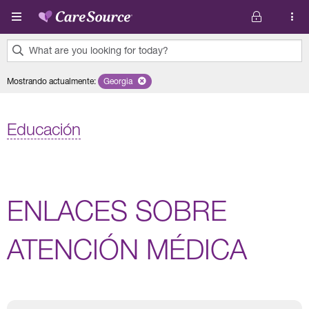
Pasar al contenido principal
What are you looking for today?
0
Mostrando actualmente
:
Georgia
Remove selected state 'Georgia'
results
found.
Educación
ENLACES SOBRE
ATENCIÓN MÉDICA