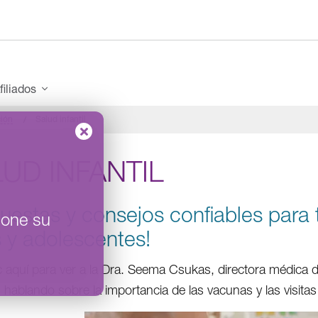
filiados
ión
Salud infantil
UD INFANTIL
estas y consejos confiables para to
ione su
 y adolescentes!
c aquí para ver a la Dra. Seema Csukas, directora médica de
s, hablando sobre la importancia de las vacunas y las visitas