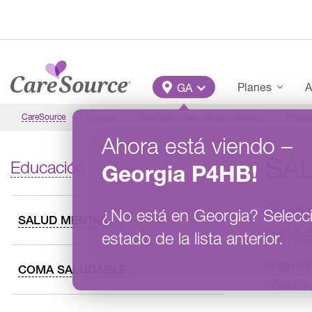
Pasar al contenido principal
Main Menu
Planes
A
GA
CareSource
Georgia
Descripción general para afiliados
Educac
Ahora está viendo
–
SAL
Educación
Georgia
P4HB
!
Respu
¿No está en
Georgia
?
Selecc
SALUD MENTAL
niños
estado de la lista anterior.
Haga cli
COMA SALUDABLE
Afiliado