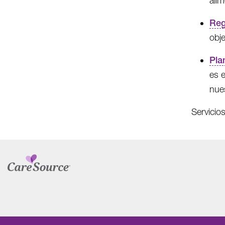
ali
Reg
obj
Pla
es 
nue
Servicios