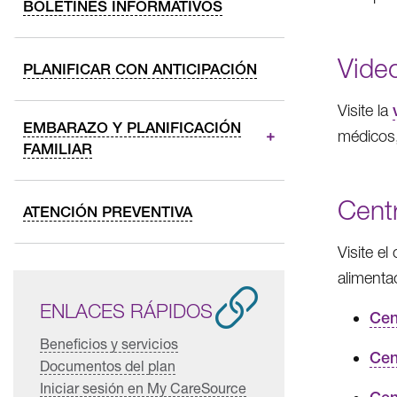
BOLETINES INFORMATIVOS
Vide
PLANIFICAR CON ANTICIPACIÓN
Visite la
EMBARAZO Y PLANIFICACIÓN
médicos
FAMILIAR
Centr
ATENCIÓN PREVENTIVA
Visite e
alimenta
ENLACES RÁPIDOS
Cen
Beneficios y servicios
Cen
Documentos del plan
Iniciar sesión en My CareSource