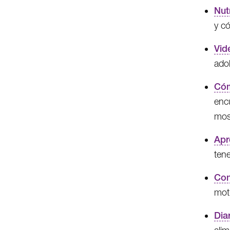
Nut
y có
Vid
ado
Cóm
encu
mos
Apr
tene
Con
mot
Dia