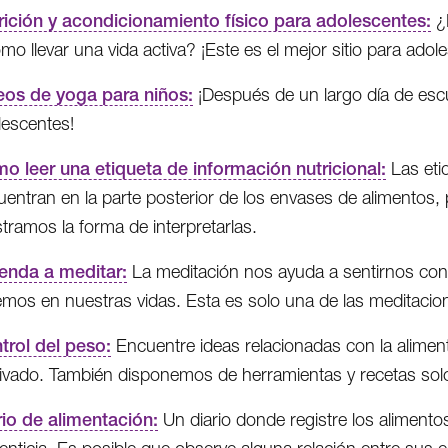
rición y acondicionamiento físico para adolescentes:
¿
mo llevar una vida activa? ¡Este es el mejor sitio para adol
eos de yoga para niños:
¡Después de un largo día de escu
lescentes!
o leer una etiqueta de información nutricional:
Las eti
entran en la parte posterior de los envases de alimentos, 
tramos la forma de interpretarlas.
enda a meditar:
La meditación nos ayuda a sentirnos con
mos en nuestras vidas. Esta es solo una de las meditacione
trol del peso:
Encuentre ideas relacionadas con la alimen
ivado. También disponemos de herramientas y recetas sol
rio de alimentación:
Un diario donde registre los alimento