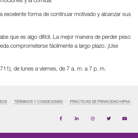
 emociones y la comida.
na excelente forma de continuar motivado y alcanzar sus
be que es algo difícil. La mejor manera de perder peso
eda comprometerse fácilmente a largo plazo. ¡Use
1), de lunes a viernes, de 7 a. m. a 7 p. m.
EOS
TÉRMINOS Y CONDICIONES
PRÁCTICAS DE PRIVACIDAD HIPAA
Find
Follow
Follow
Follow
Subscri
us
us
us
us
on
on
on
on
on
YouTub
Facebook
LinkedIn
Instagram
Twitter