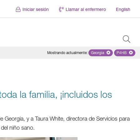
Iniciar sesión
Llamar al enfermero
English
Mostrando actualmente
:
Georgia
Remove selected state '
P4HB
Remove se
da la familia, ¡incluidos los
 Georgia, y a Taura White, directora de Servicios para
 del niño sano.