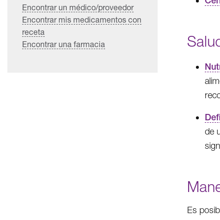
Cen
Encontrar un médico/proveedor
Encontrar mis medicamentos con
receta
Salud
Encontrar una farmacia
Nut
ali
rec
Def
de 
sig
Mane
Es posib