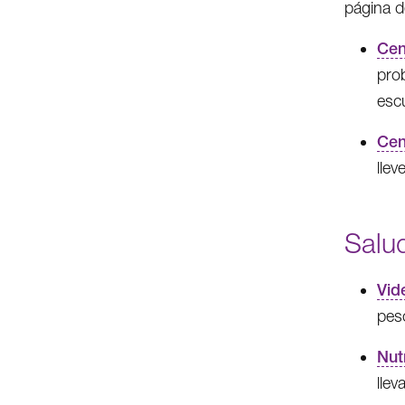
página d
Cen
pro
esc
Cen
llev
Salud
Vid
peso
Nut
llev