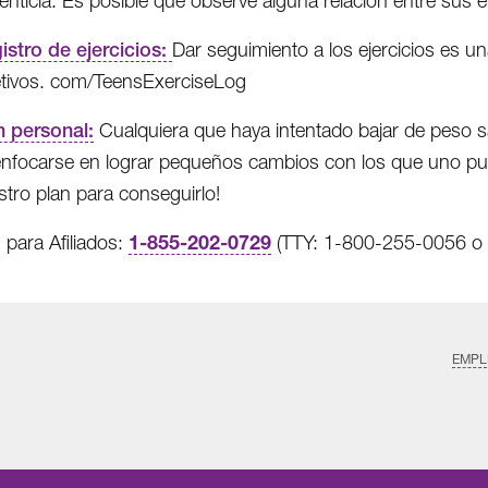
menticia. Es posible que observe alguna relación entre sus
istro de ejercicios:
Dar seguimiento a los ejercicios es u
etivos. com/TeensExerciseLog
n personal:
Cualquiera que haya intentado bajar de peso sa
enfocarse en lograr pequeños cambios con los que uno pu
stro plan para conseguirlo!
1-855-202-0729
 para Afiliados:
(TTY: 1-800-255-0056 o 71
EMPL