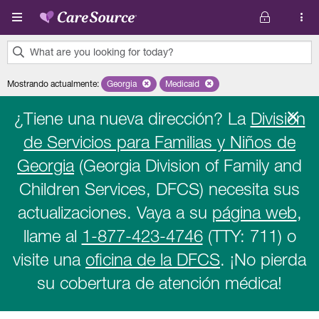
Pasar al contenido principal
What are you looking for today?
0
Mostrando actualmente
:
Georgia
Remove selected state 'Georgia'
Medicaid
Remove selected plan 'Medicaid'
results
found.
¿Tiene una nueva dirección? La
División
de Servicios para Familias y Niños de
Georgia
(Georgia Division of Family and
Children Services, DFCS) necesita sus
actualizaciones. Vaya a su
página web
,
llame al
1-877-423-4746
(TTY: 711) o
visite una
oficina de la DFCS
. ¡No pierda
su cobertura de atención médica!