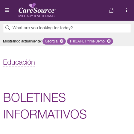
Pasar al contenido principal
What are you looking for today?
0
Mostrando actualmente
:
Georgia
Remove selected state 'Georgia'
TRICARE Prime Demo
Remove selected plan 'TRI
results
found.
Educación
BOLETINES
INFORMATIVOS