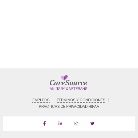
EMPLEOS
TÉRMINOS Y CONDICIONES
PRÁCTICAS DE PRIVACIDAD HIPAA
Follow
Follow
Follow
us
Us
Us
on
on
on
LinkedIn
Instagram
X