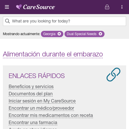
Pasar al contenido principal
What are you looking for today?
0
Mostrando actualmente
:
Georgia
Remove selected state 'Georgia'
Dual Special Needs
Remove selected plan 'Dual S
results
found.
Alimentación durante el embarazo
ENLACES RÁPIDOS
Beneficios y servicios
Documentos del plan
Iniciar sesión en My CareSource
Encontrar un médico/proveedor
Encontrar mis medicamentos con receta
Encontrar una farmacia