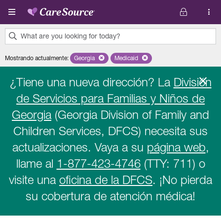
Pasar al contenido principal
What are you looking for today?
0
Mostrando actualmente
:
Georgia
Remove selected state 'Georgia'
Medicaid
Remove selected plan 'Medicaid'
results
found.
¿Tiene una nueva dirección? La
División
de Servicios para Familias y Niños de
Georgia
(Georgia Division of Family and
Children Services, DFCS) necesita sus
actualizaciones. Vaya a su
página web
,
llame al
1-877-423-4746
(TTY: 711) o
visite una
oficina de la DFCS
. ¡No pierda
su cobertura de atención médica!