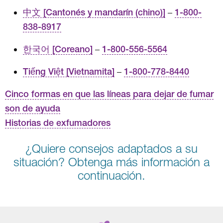
中文 [Cantonés y mandarín (chino)]
–
1-800-
838-8917
한국어 [Coreano]
–
1-800-556-5564
Tiếng Việt [Vietnamita]
–
1-800-778-8440
Cinco formas en que las líneas para dejar de fumar
son de ayuda
Historias de exfumadores
¿Quiere consejos adaptados a su
situación? Obtenga más información a
continuación.