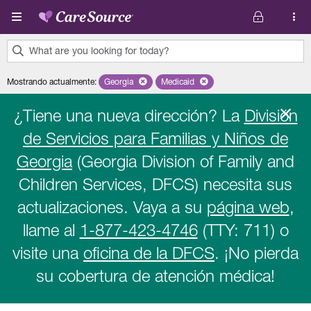
Pasar al contenido principal
What are you looking for today?
0
Mostrando actualmente
:
Georgia
Remove selected state 'Georgia'
Medicaid
Remove selected plan 'Medicaid'
results
found.
¿Tiene una nueva dirección? La
División
de Servicios para Familias y Niños de
Georgia
(Georgia Division of Family and
Children Services, DFCS) necesita sus
actualizaciones. Vaya a su
página web
,
llame al
1-877-423-4746
(TTY: 711) o
visite una
oficina de la DFCS
. ¡No pierda
su cobertura de atención médica!