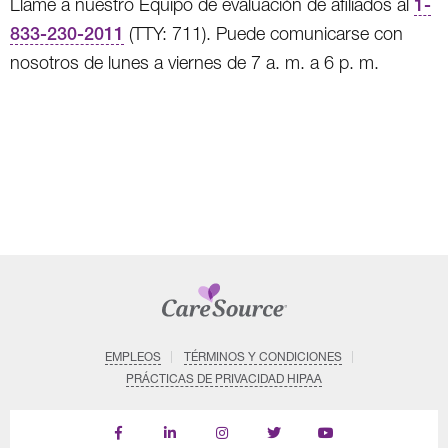
Llame a nuestro Equipo de evaluación de afiliados al
1-
833-230-2011
(TTY: 711). Puede comunicarse con
nosotros de lunes a viernes de 7 a. m. a 6 p. m.
EMPLEOS
TÉRMINOS Y CONDICIONES
PRÁCTICAS DE PRIVACIDAD HIPAA
Find
Follow
Follow
Follow
Subscribe
us
us
us
us
on