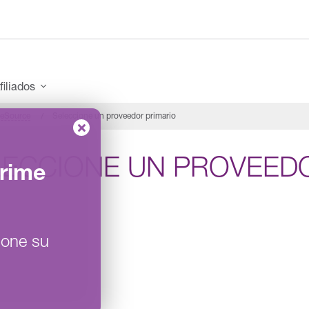
filiados
eSource
Seleccione un proveedor primario
LECCIONE UN PROVEED
rime
ione su