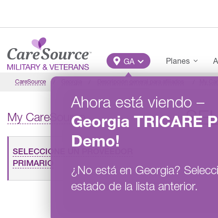
Pasar al contenido principal
Main Menu
Planes
A
GA
CareSource
Georgia
Descripción general para afiliados
My Car
Ahora está viendo
–
SE
My CareSource
Georgia
TRICARE P
Demo
!
SELECCIONE UN PROVEEDOR
PRIMARIO
¿No está en
Georgia
?
Selecc
estado de la lista anterior.