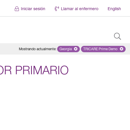
Iniciar sesión
Llamar al enfermero
English
Mostrando actualmente
:
Georgia
Remove selected state 'Georgia'
TRICARE Prime Demo
Remove selected 
OR PRIMARIO