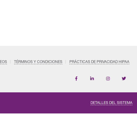
EOS
TÉRMINOS Y CONDICIONES
PRÁCTICAS DE PRIVACIDAD HIPAA
Follow
Follow
Follow
us
Us
Us
on
on
on
LinkedIn
Instagram
X
DETALLES DEL SISTEMA