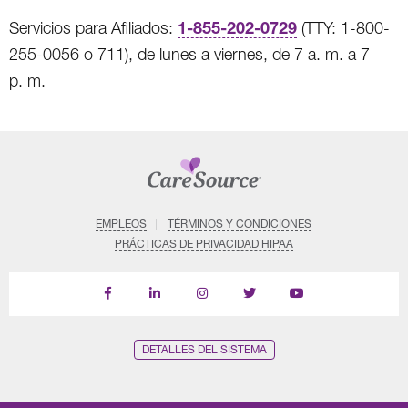
1-855-202-0729
Servicios para Afiliados:
(TTY: 1-800-
255-0056 o 711), de lunes a viernes, de 7 a. m. a 7
p. m.
EMPLEOS
TÉRMINOS Y CONDICIONES
PRÁCTICAS DE PRIVACIDAD HIPAA
Find
Follow
Follow
Follow
Subscribe
us
us
us
us
on
on
on
on
on
YouTube
Facebook
LinkedIn
Instagram
Twitter
DETALLES DEL SISTEMA