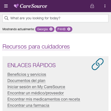
Pasar al contenido principal
What are you looking for today?
0
Mostrando actualmente
:
Georgia
Remove selected state 'Georgia'
P4HB
Remove selected plan 'P4HB'
results
found.
Recursos para cuidadores
ENLACES RÁPIDOS
Beneficios y servicios
Documentos del plan
Iniciar sesión en My CareSource
Encontrar un médico/proveedor
Encontrar mis medicamentos con receta
Encontrar una farmacia