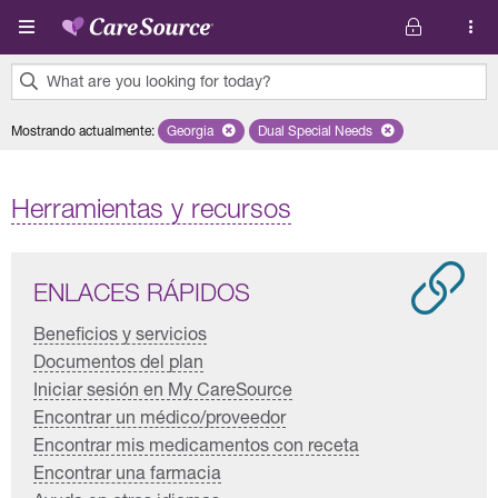
Pasar al contenido principal
What are you looking for today?
0
Mostrando actualmente
:
Georgia
Remove selected state 'Georgia'
Dual Special Needs
Remove selected plan 'Dual S
results
found.
Herramientas y recursos
ENLACES RÁPIDOS
Beneficios y servicios
Documentos del plan
Iniciar sesión en My CareSource
Encontrar un médico/proveedor
Encontrar mis medicamentos con receta
Encontrar una farmacia