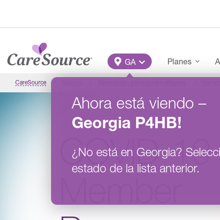
Pasar al contenido principal
Main Menu
Planes
A
GA
CareSource
Georgia
Descripción general para afiliados
Herram
Ahora está viendo
–
Georgia
P4HB
!
COVID-19
¿No está en
Georgia
?
Selecc
estado de la lista anterior.
Member