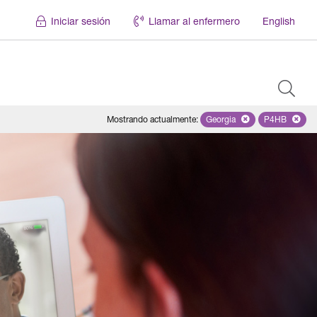
Iniciar sesión
Llamar al enfermero
English
Mostrando actualmente
:
Georgia
Remove selected state '
P4HB
Remove se