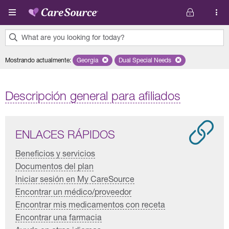
Pasar al contenido principal
What are you looking for today?
0
Mostrando actualmente
:
Georgia
Remove selected state 'Georgia'
Dual Special Needs
Remove selected plan 'Dual S
results
found.
Descripción general para afiliados
ENLACES RÁPIDOS
Beneficios y servicios
Documentos del plan
Iniciar sesión en My CareSource
Encontrar un médico/proveedor
Encontrar mis medicamentos con receta
Encontrar una farmacia