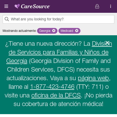
Pasar al contenido principal
What are you looking for today?
0
Mostrando actualmente
:
Georgia
Remove selected state 'Georgia'
Medicaid
Remove selected plan 'Medicaid'
results
found.
¿Tiene una nueva dirección? La
División
de Servicios para Familias y Niños de
Georgia
(Georgia Division of Family and
Children Services, DFCS) necesita sus
actualizaciones. Vaya a su
página web
,
llame al
1-877-423-4746
(TTY: 711) o
visite una
oficina de la DFCS
. ¡No pierda
su cobertura de atención médica!