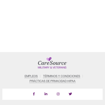
EMPLEOS
TÉRMINOS Y CONDICIONES
PRÁCTICAS DE PRIVACIDAD HIPAA
Follow
Follow
Follow
us
Us
Us
on
on
on
LinkedIn
Instagram
X