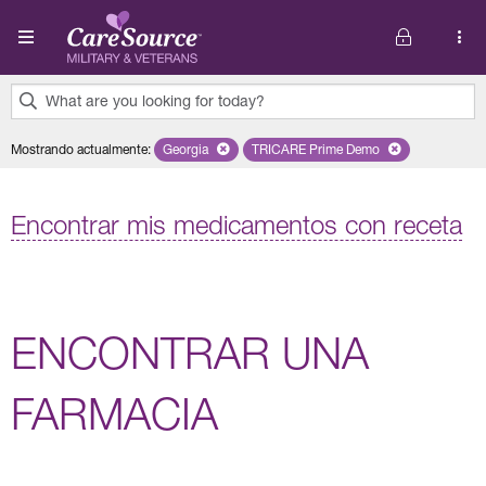
Pasar al contenido principal
What are you looking for today?
0
Mostrando actualmente
:
Georgia
Remove selected state 'Georgia'
TRICARE Prime Demo
Remove selected plan 'TRI
results
found.
Encontrar mis medicamentos con receta
ENCONTRAR UNA
FARMACIA