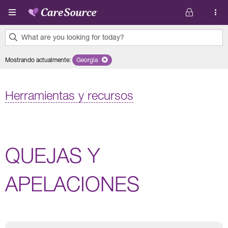
Pasar al contenido principal
What are you looking for today?
0
Mostrando actualmente
:
Georgia
Remove selected state 'Georgia'
results
found.
Herramientas y recursos
QUEJAS Y
APELACIONES