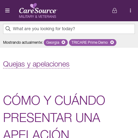
Pasar al contenido principal
What are you looking for today?
0
Mostrando actualmente
:
Georgia
Remove selected state 'Georgia'
TRICARE Prime Demo
Remove selected plan 'TRI
results
found.
Quejas y apelaciones
CÓMO Y CUÁNDO
PRESENTAR UNA
APELACIÓN