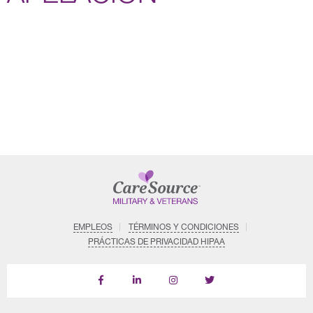
EMPLEOS
TÉRMINOS Y CONDICIONES
PRÁCTICAS DE PRIVACIDAD HIPAA
Follow
Follow
Follow
us
Us
Us
on
on
on
LinkedIn
Instagram
X