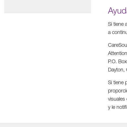
Ayud
Si tiene
a contin
CareSou
Attenti
P.O. Bo
Dayton,
Si tiene
proporci
visuales 
y le noti