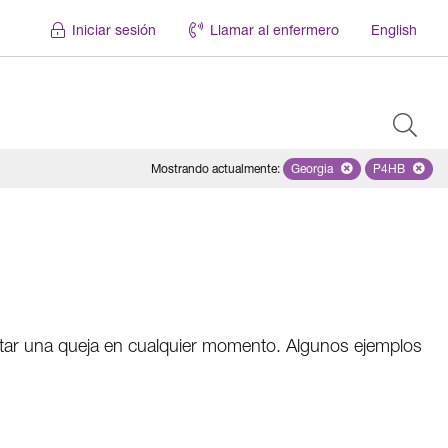
Iniciar sesión
Llamar al enfermero
English
Mostrando actualmente
:
Georgia
Remove selected state '
P4HB
Remove se
entar una queja en cualquier momento. Algunos ejemplos