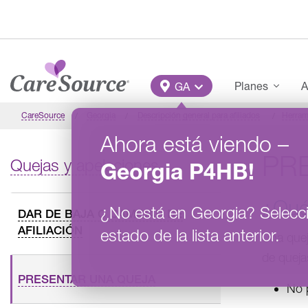
Pasar al contenido principal
Main Menu
Planes
A
GA
CareSource
Georgia
Descripción general para afiliados
Herram
Ahora está viendo
–
PR
Quejas y apelaciones
Georgia
P4HB
!
¿Qué
¿No está en
Georgia
?
Selecc
DAR DE BAJA O CAMBIAR DE
AFILIACIÓN
estado de la lista anterior.
Una quej
de queja
PRESENTAR UNA QUEJA
No 