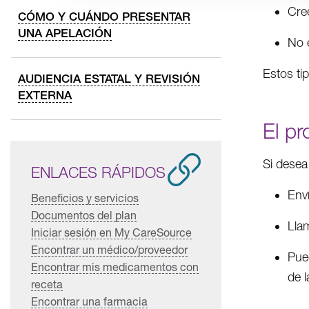
Cree
CÓMO Y CUÁNDO PRESENTAR
UNA APELACIÓN
No e
Estos ti
AUDIENCIA ESTATAL Y REVISIÓN
EXTERNA
El p
Si desea
ENLACES RÁPIDOS
Env
Beneficios y servicios
Documentos del plan
Llam
Iniciar sesión en My CareSource
Encontrar un médico/proveedor
Pue
Encontrar mis medicamentos con
de l
receta
Encontrar una farmacia