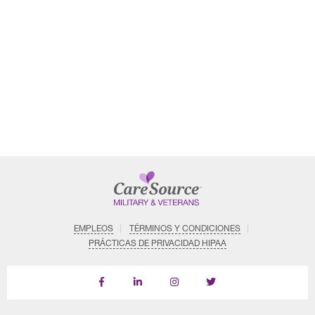
EMPLEOS
TÉRMINOS Y CONDICIONES
PRÁCTICAS DE PRIVACIDAD HIPAA
Follow
Follow
Follow
us
Us
Us
on
on
on
LinkedIn
Instagram
X