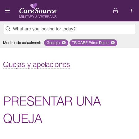
Pasar al contenido principal
What are you looking for today?
0
Mostrando actualmente
:
Georgia
Remove selected state 'Georgia'
TRICARE Prime Demo
Remove selected plan 'TRI
results
found.
Quejas y apelaciones
PRESENTAR UNA
QUEJA