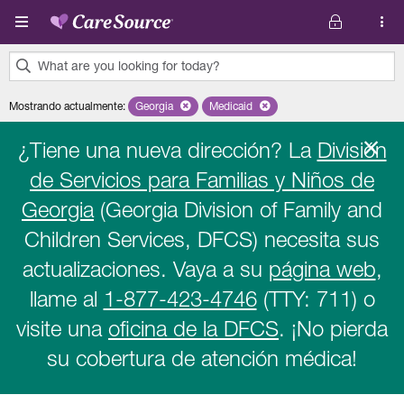
Pasar al contenido principal
What are you looking for today?
0
Mostrando actualmente
:
Georgia
Remove selected state 'Georgia'
Medicaid
Remove selected plan 'Medicaid'
results
found.
¿Tiene una nueva dirección? La
División
de Servicios para Familias y Niños de
Georgia
(Georgia Division of Family and
Children Services, DFCS) necesita sus
actualizaciones. Vaya a su
página web
,
llame al
1-877-423-4746
(TTY: 711) o
visite una
oficina de la DFCS
. ¡No pierda
su cobertura de atención médica!