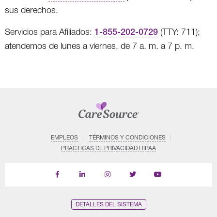
sus derechos.
Servicios para Afiliados:
1-855-202-0729
(TTY: 711);
atendemos de lunes a viernes, de 7 a. m. a 7 p. m.
EMPLEOS
TÉRMINOS Y CONDICIONES
PRÁCTICAS DE PRIVACIDAD HIPAA
Find
Follow
Follow
Follow
Subscribe
us
us
us
us
on
on
on
on
on
YouTube
Facebook
LinkedIn
Instagram
Twitter
DETALLES DEL SISTEMA