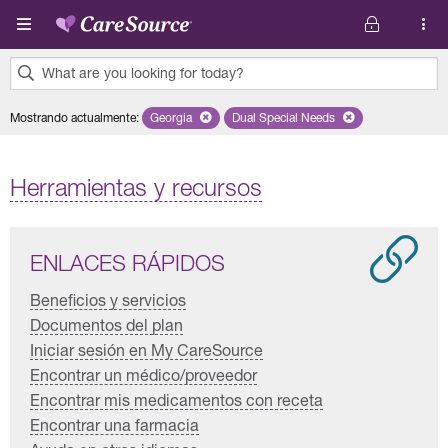
Pasar al contenido principal
What are you looking for today?
0
Mostrando actualmente
:
Georgia
Remove selected state 'Georgia'
Dual Special Needs
Remove selected plan 'Dual S
results
found.
Herramientas y recursos
ENLACES RÁPIDOS
Beneficios y servicios
Documentos del plan
Iniciar sesión en My CareSource
Encontrar un médico/proveedor
Encontrar mis medicamentos con receta
Encontrar una farmacia