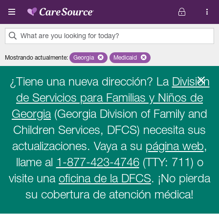
Pasar al contenido principal
What are you looking for today?
0
Mostrando actualmente
:
Georgia
Remove selected state 'Georgia'
Medicaid
Remove selected plan 'Medicaid'
results
found.
¿Tiene una nueva dirección? La
División
de Servicios para Familias y Niños de
Georgia
(Georgia Division of Family and
Children Services, DFCS) necesita sus
actualizaciones. Vaya a su
página web
,
llame al
1-877-423-4746
(TTY: 711) o
visite una
oficina de la DFCS
. ¡No pierda
su cobertura de atención médica!