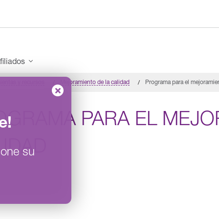
filiados
ientas y recursos
Mejoramiento de la calidad
Programa para el mejoramien
OGRAMA PARA EL MEJO
e
!
LIDAD
ione su