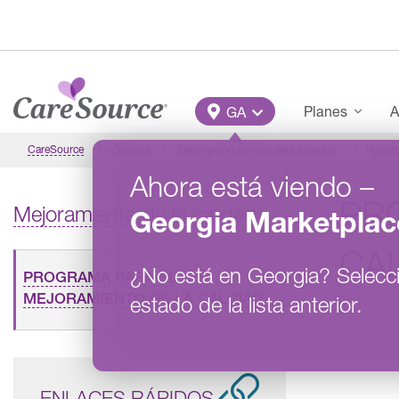
Pasar al contenido principal
Main Menu
Planes
A
GA
CareSource
Georgia
Descripción general para afiliados
Herram
Ahora está viendo
–
PR
Mejoramiento de la calidad
Georgia
Marketplac
CA
¿No está en
Georgia
?
Selecc
PROGRAMA PARA EL
MEJORAMIENTO DE LA CALIDAD
estado de la lista anterior.
ENLACES RÁPIDOS