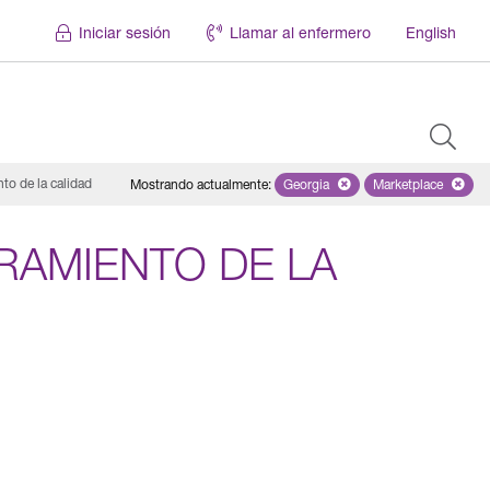
Iniciar sesión
Llamar al enfermero
English
to de la calidad
Mostrando actualmente
:
Georgia
Remove selected state 'Georgi
Marketplace
Remove selec
RAMIENTO DE LA