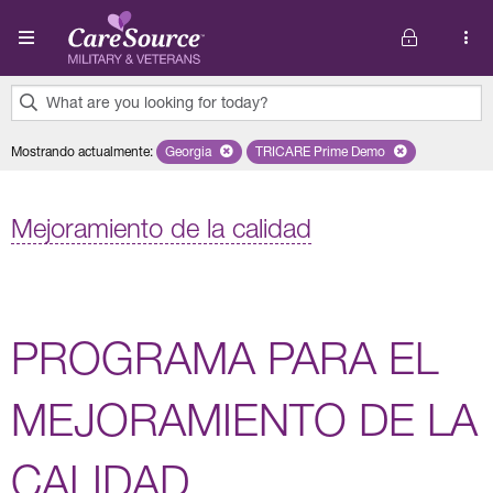
Pasar al contenido principal
What are you looking for today?
0
Mostrando actualmente
:
Georgia
Remove selected state 'Georgia'
TRICARE Prime Demo
Remove selected plan 'TRI
results
found.
Mejoramiento de la calidad
PROGRAMA PARA EL
MEJORAMIENTO DE LA
CALIDAD