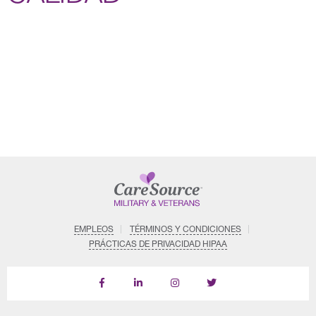
EMPLEOS
TÉRMINOS Y CONDICIONES
PRÁCTICAS DE PRIVACIDAD HIPAA
Follow
Follow
Follow
us
Us
Us
on
on
on
LinkedIn
Instagram
X