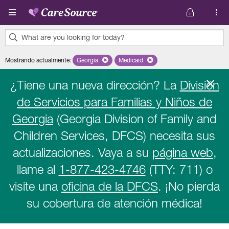
Pasar al contenido principal
What are you looking for today?
0
Mostrando actualmente
:
Georgia
Remove selected state 'Georgia'
Medicaid
Remove selected plan 'Medicaid'
results
found.
¿Tiene una nueva dirección? La
División
de Servicios para Familias y Niños de
Georgia
(Georgia Division of Family and
Children Services, DFCS) necesita sus
actualizaciones. Vaya a su
página web
,
llame al
1-877-423-4746
(TTY: 711) o
visite una
oficina de la DFCS
. ¡No pierda
su cobertura de atención médica!