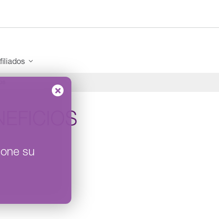
filiados
os
NEFICIOS
ione su