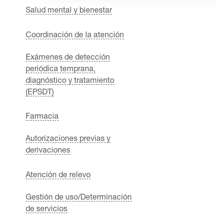
Salud mental y bienestar
Coordinación de la atención
Exámenes de detección
periódica temprana,
diagnóstico y tratamiento
(EPSDT)
Farmacia
Autorizaciones previas y
derivaciones
Atención de relevo
Gestión de uso/Determinación
de servicios