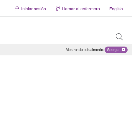
Iniciar sesión
Llamar al enfermero
English
Mostrando actualmente
:
Georgia
Remove sel