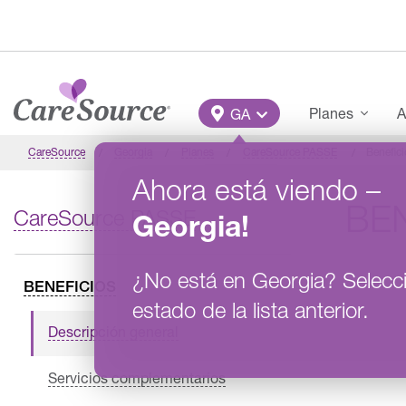
Pasar al contenido principal
Main Menu
Planes
A
GA
CareSource
Georgia
Planes
CareSource PASSE​
Benefici
Ahora está viendo
–
BE
CareSource PASSE​
Georgia
!
¿No está en
Georgia
?
Selecc
BENEFICIOS
estado de la lista anterior.
Descripción general
Servicios complementarios