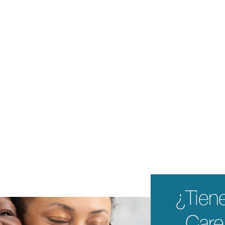
¿Tien
Car