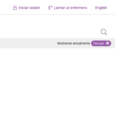
Iniciar sesión
Llamar al enfermero
English
Mostrando actualmente
:
Georgia
Remove sel