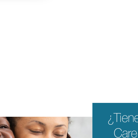
¿Tien
Car