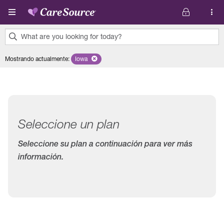
Pasar al contenido principal
What are you looking for today?
0
Mostrando actualmente
:
Iowa
Remove selected state 'Iowa'
results
found.
Seleccione un plan
Seleccione su plan a continuación para ver más
información.