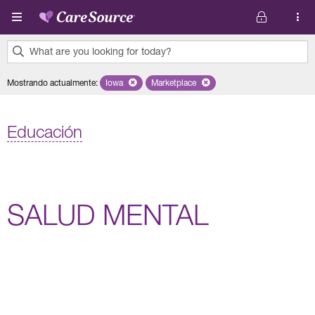
Pasar al contenido principal
What are you looking for today?
0
Mostrando actualmente
:
Iowa
Remove selected state 'Iowa'
Marketplace
Remove selected plan 'Marketplace'
results
found.
Educación
SALUD MENTAL