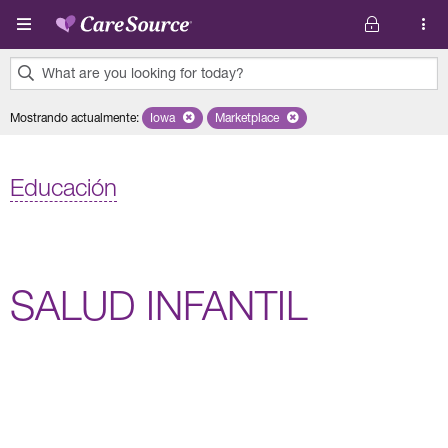
Pasar al contenido principal
What are you looking for today?
0
Mostrando actualmente
:
Iowa
Remove selected state 'Iowa'
Marketplace
Remove selected plan 'Marketplace'
results
found.
Educación
SALUD INFANTIL