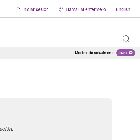
Iniciar sesión
Llamar al enfermero
English
Mostrando actualmente
:
Iowa
Remove se
ación.