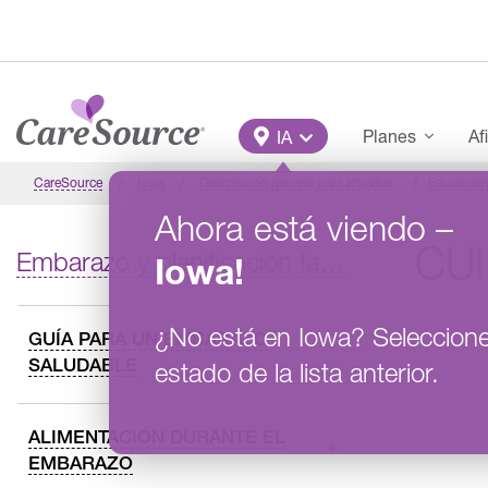
Pasar al contenido principal
Main Menu
Planes
Af
IA
CareSource
Iowa
Descripción general para afiliados
Educació
Ahora está viendo
–
CU
Embarazo y planificación familiar
Iowa
!
¿No está en
Iowa
?
Seleccion
GUÍA PARA UN EMBARAZO
SALUDABLE
estado de la lista anterior.
ALIMENTACIÓN DURANTE EL
EMBARAZO