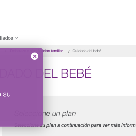
iliados
n
Embarazo y planificación familiar
Cuidado del bebé
IDADO DEL BEBÉ
e su
Seleccione un plan
Seleccione su plan a continuación para ver más inform