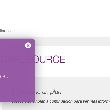
iliados
ource
 CARESOURCE
e su
Seleccione un plan
Seleccione su plan a continuación para ver más inform