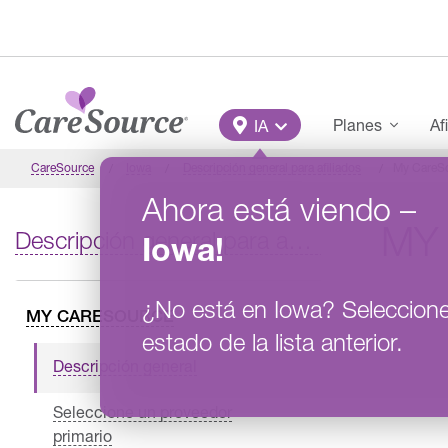
Pasar al contenido principal
Main Menu
Planes
Af
IA
CareSource
Iowa
Descripción general para afiliados
My CareS
Ahora está viendo
–
MY
Descripción general para afiliados
Iowa
!
¿No está en
Iowa
?
Seleccion
MY CARESOURCE
estado de la lista anterior.
Descripción general
Seleccione un proveedor
primario