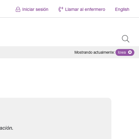
Iniciar sesión
Llamar al enfermero
English
Mostrando actualmente
:
Iowa
Remove se
ación.